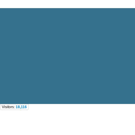
Visitors:
18,116